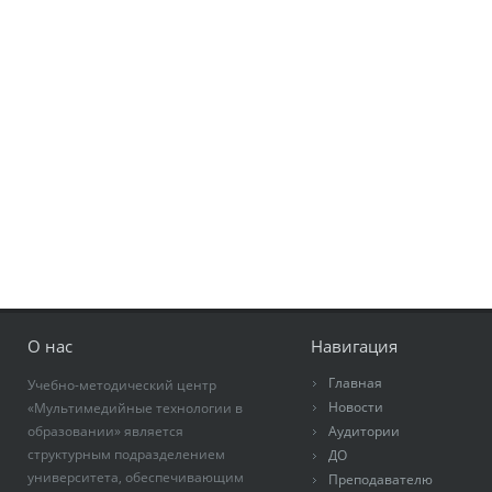
О нас
Навигация
Главная
Учебно-методический центр
Новости
«Мультимедийные технологии в
образовании» является
Аудитории
структурным подразделением
ДО
университета, обеспечивающим
Преподавателю