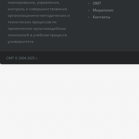
планирование, управление,
ОМТ
контроль и совершенствование
Мираполис
организационно-методических и
Контакты
технических процессов по
применению мультимедийных
технологий в учебном процессе
университета.
ОМТ © 2004-2025 г.