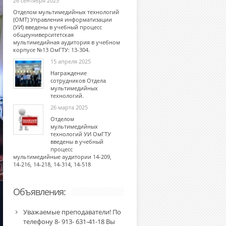
26 сентября 2025
Отделом мультимедийных технологий
(ОМТ) Управления информатизации
(УИ) введены в учебный процесс
общеуниверситетская
мультимедийная аудитория в учебном
корпусе №13 ОмГТУ: 13-304.
15 апреля 2025
Награждение
сотрудников Отдела
мультимедийных
технологий.
26 марта 2025
Отделом
мультимедийных
технологий УИ ОмГТУ
введены в учебный
процесс
мультимедийные аудитории 14-209,
14-216, 14-218, 14-314, 14-518
Объявления:
Уважаемые преподаватели! По
телефону 8- 913- 631-41-18 Вы