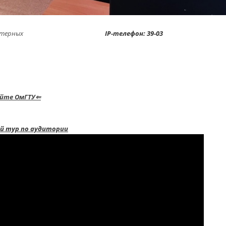
 компьютерных
IP-телефон: 39-03
айте ОмГТУ⇐
й тур по аудитории