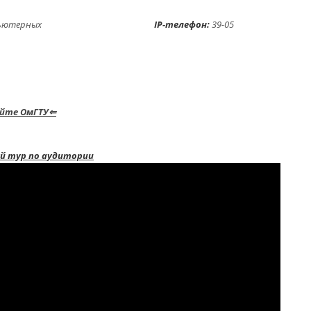
12 компьютерных
IP-телефон:
39-05
айте ОмГТУ⇐
й тур по аудитории