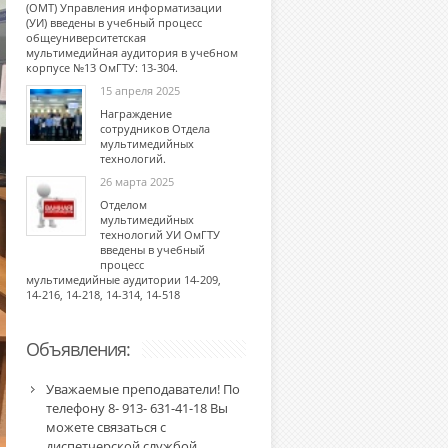
(ОМТ) Управления информатизации
(УИ) введены в учебный процесс
общеуниверситетская
мультимедийная аудитория в учебном
корпусе №13 ОмГТУ: 13-304.
15 апреля 2025
Награждение
сотрудников Отдела
мультимедийных
технологий.
26 марта 2025
Отделом
мультимедийных
технологий УИ ОмГТУ
введены в учебный
процесс
мультимедийные аудитории 14-209,
14-216, 14-218, 14-314, 14-518
Объявления:
Уважаемые преподаватели! По
телефону 8- 913- 631-41-18 Вы
можете связаться с
диспетчерской службой