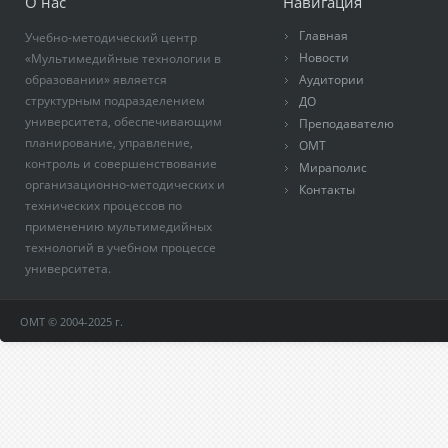
О нас
Навигация
Главная
Учебно-методический центр
Новости
«Мультимедийные технологии в
образовании» является
Аудитории
структурным подразделением
ДО
университета, обеспечивающим
Преподавателю
планирование, управление,
ОМТ
контроль и совершенствование
Мираполис
организационно-методических и
Контакты
технических процессов по
применению мультимедийных
технологий в учебном процессе
университета.
ОМТ © 2004-2025 г.