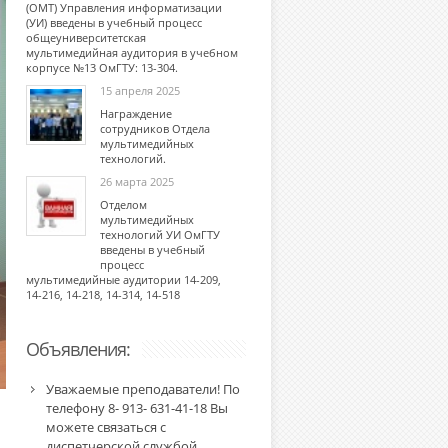
(ОМТ) Управления информатизации
(УИ) введены в учебный процесс
общеуниверситетская
мультимедийная аудитория в учебном
корпусе №13 ОмГТУ: 13-304.
15 апреля 2025
Награждение
сотрудников Отдела
мультимедийных
технологий.
26 марта 2025
Отделом
мультимедийных
технологий УИ ОмГТУ
введены в учебный
процесс
мультимедийные аудитории 14-209,
14-216, 14-218, 14-314, 14-518
Объявления:
Уважаемые преподаватели! По
телефону 8- 913- 631-41-18 Вы
можете связаться с
диспетчерской службой