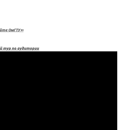
айте ОмГТУ⇐
й тур по аудитории