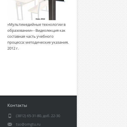
«Мультимедийные технологии
«Мультимедийные технологии в
образовании» - Создание
образовании» - Видеолекция как
учебного видеофильма:
составная часть учебного
методическое пособие, 2010 г.
процесса: методические указания,
2012 г.
Контакты
(3812) 65-31-80, доб. 22-30
tso@omgtu.ru