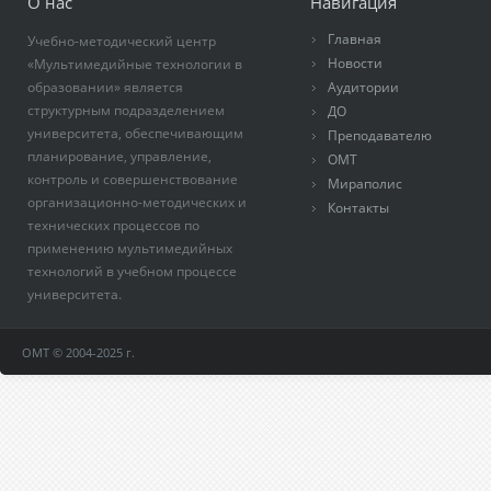
О нас
Навигация
Главная
Учебно-методический центр
Новости
«Мультимедийные технологии в
образовании» является
Аудитории
структурным подразделением
ДО
университета, обеспечивающим
Преподавателю
планирование, управление,
ОМТ
контроль и совершенствование
Мираполис
организационно-методических и
Контакты
технических процессов по
применению мультимедийных
технологий в учебном процессе
университета.
ОМТ © 2004-2025 г.