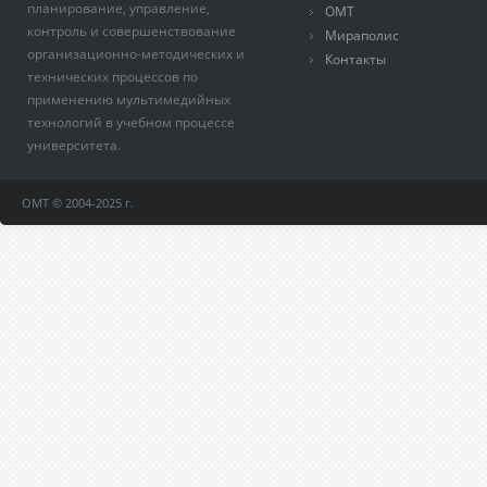
планирование, управление,
ОМТ
контроль и совершенствование
Мираполис
организационно-методических и
Контакты
технических процессов по
применению мультимедийных
технологий в учебном процессе
университета.
ОМТ © 2004-2025 г.