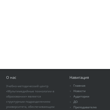
О нас
Навигация
Главная
Учебно-методический центр
Новости
«Мультимедийные технологии в
образовании» является
Аудитории
структурным подразделением
ДО
университета, обеспечивающим
Преподавателю