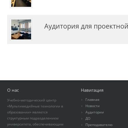
Аудитория для проектной
О нас
Навигация
Главная
Учебно-методический центр
Новости
«Мультимедийные технологии в
образовании» является
Аудитории
структурным подразделением
ДО
университета, обеспечивающим
Преподавателю