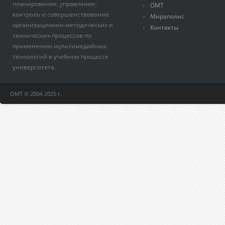
планирование, управление,
ОМТ
контроль и совершенствование
Мираполис
организационно-методических и
Контакты
технических процессов по
применению мультимедийных
технологий в учебном процессе
университета.
ОМТ © 2004-2025 г.