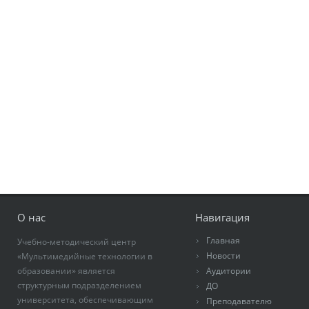
О нас
Навигация
Главная
Учебно-методический центр
Новости
«Мультимедийные технологии в
образовании» является
Аудитории
структурным подразделением
ДО
университета, обеспечивающим
Преподавателю