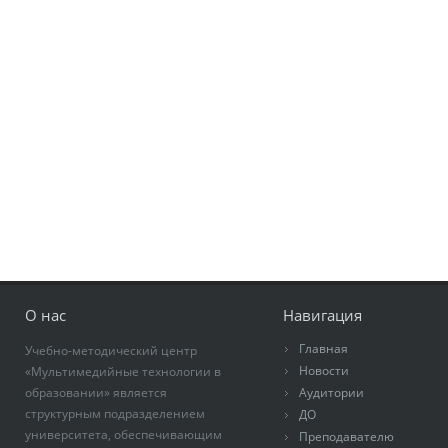
О нас
Навигация
Главная
Учебно-методический центр
Новости
«Мультимедийные технологии в
образовании» является
Аудитории
структурным подразделением
ДО
университета, обеспечивающим
Преподавателю