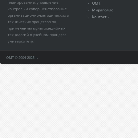
планирование, управление,
ОМТ
контроль и совершенствование
Мираполис
организационно-методических и
Контакты
технических процессов по
применению мультимедийных
технологий в учебном процессе
университета.
ОМТ © 2004-2025 г.