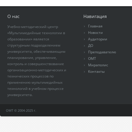
О нас
Навигация
Главная
Учебно-методический центр
Новости
«Мультимедийные технологии в
образовании» является
Аудитории
структурным подразделением
ДО
университета, обеспечивающим
Преподавателю
планирование, управление,
ОМТ
контроль и совершенствование
Мираполис
организационно-методических и
Контакты
технических процессов по
применению мультимедийных
технологий в учебном процессе
университета.
ОМТ © 2004-2025 г.