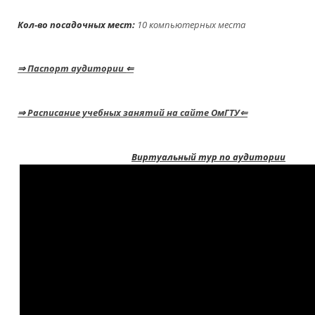
Кол-во посадочных мест:
10
компьютерных места
IP-т
⇒
Паспорт аудитории
⇐
⇒
Расписание учебных занятий на сайте ОмГТУ⇐
Виртуальный тур по аудитории