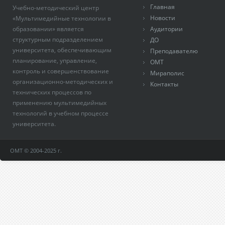
Главная
Учебно-методический центр
Новости
«Мультимедийные технологии в
образовании» является
Аудитории
структурным подразделением
ДО
университета, обеспечивающим
Преподавателю
планирование, управление,
ОМТ
контроль и совершенствование
Мираполис
организационно-методических и
Контакты
технических процессов по
применению мультимедийных
технологий в учебном процессе
университета.
ОМТ © 2004-2025 г.