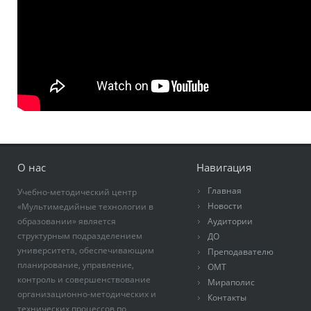
О нас
Навигация
Главная
Учебно-методический центр
Новости
«Мультимедийные технологии в
образовании» является
Аудитории
структурным подразделением
ДО
университета, обеспечивающим
Преподавателю
планирование, управление,
ОМТ
контроль и совершенствование
Мираполис
организационно-методических и
Контакты
технических процессов по