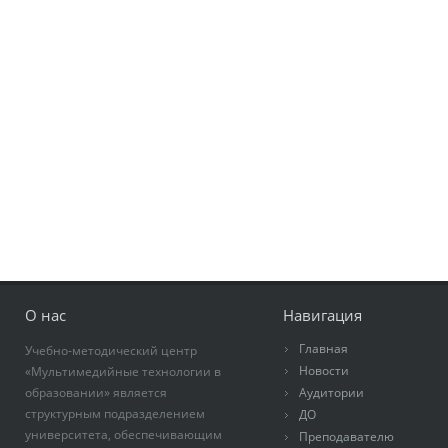
О нас
Навигация
Главная
Учебно-методический центр
Новости
«Мультимедийные технологии в
образовании» является
Аудитории
структурным подразделением
ДО
университета, обеспечивающим
Преподавателю