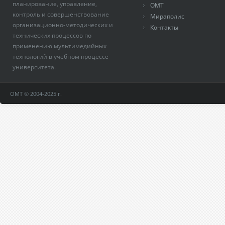
планирование, управление,
ОМТ
контроль и совершенствование
Мираполис
организационно-методических и
Контакты
технических процессов по
применению мультимедийных
технологий в учебном процессе
университета.
ОМТ © 2004-2025 г.