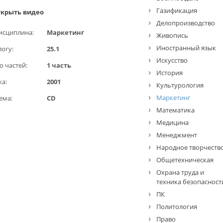
Газификация
крыть видео
Делопроизводство
исциплина:
Маркетинг
Живопись
Иностранный язык
логу:
25.1
Искусство
о частей:
1 часть
История
ка:
2001
Культурология
Маркетинг
ема:
CD
Математика
Медицина
Менеджмент
Народное творчеств
Общетехническая
Охрана труда и
техника безопасност
ПК
Политология
Право