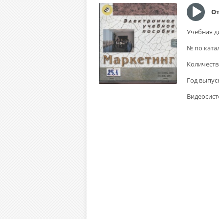
От
Учебная д
№ по ката
Количеств
Год выпус
Видеосист