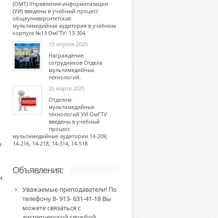
(ОМТ) Управления информатизации
(УИ) введены в учебный процесс
общеуниверситетская
мультимедийная аудитория в учебном
корпусе №13 ОмГТУ: 13-304.
15 апреля 2025
Награждение
сотрудников Отдела
мультимедийных
технологий.
26 марта 2025
Отделом
мультимедийных
технологий УИ ОмГТУ
введены в учебный
процесс
мультимедийные аудитории 14-209,
о
14-216, 14-218, 14-314, 14-518
Объявления:
и
Уважаемые преподаватели! По
телефону 8- 913- 631-41-18 Вы
можете связаться с
диспетчерской службой