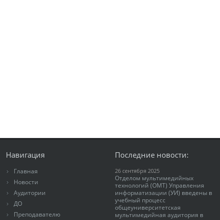
Навигация
Последние новости:
Главная
26 сентября 2025
Отделом мультимедийных
Новости
технологий (ОМТ) Управления
Аудитории
информатизации (УИ) введены в
учебный процесс
ДО
общеуниверситетская
Преподавателю
мультимедийная аудитория в