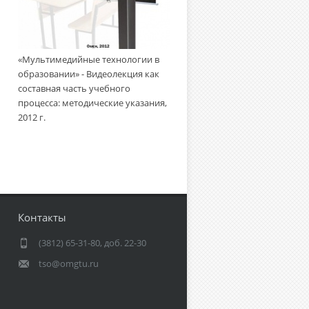
«Мультимедийные технологии
«Мультимедийные технологии в
образовании» - Создание
образовании» - Видеолекция как
учебного видеофильма:
составная часть учебного
методическое пособие, 2010 г.
процесса: методические указания,
2012 г.
Контакты
(3812) 65-31-80, доб. 22-30
tso@omgtu.ru