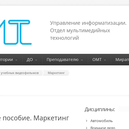
Управление информатизации.
Отдел мультимедийных
технологий
итории
ДО
Преподавателю
ОМТ
Мирап
г учебных видеофильмов
Маркетинг
Дисциплины:
 пособие. Маркетинг
Автомобиль
Военное дело