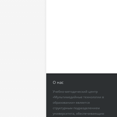
О нас
Учебно-методический центр
«Мультимедийные технологии в
образовании» является
структурным подразделением
университета, обеспечивающим