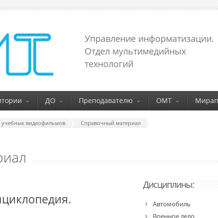
Управление информатизации.
Отдел мультимедийных
технологий
итории
ДО
Преподавателю
ОМТ
Мирап
г учебных видеофильмов
Справочный материал
риал
Дисциплины:
нциклопедия.
Автомобиль
Военное дело