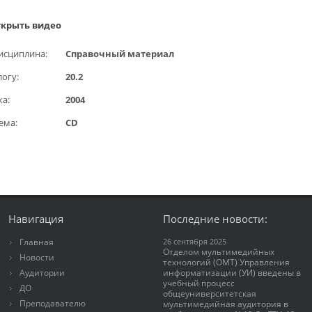
крыть видео
исциплина:
Справочный материал
логу:
20.2
ка:
2004
ема:
CD
Навигация
Последние новости:
Главная
26 сентября 2025
Отделом мультимедийных
Новости
технологий (ОМТ) Управления
Аудитории
информатизации (УИ) введены в
учебный процесс
ДО
общеуниверситетская
Преподавателю
мультимедийная аудитория в