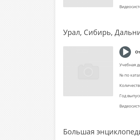
Видеосист
Урал, Сибирь, Дальни
От
Учебная д
№ по ката
Количеств
Год выпус
Видеосист
Большая энциклопед