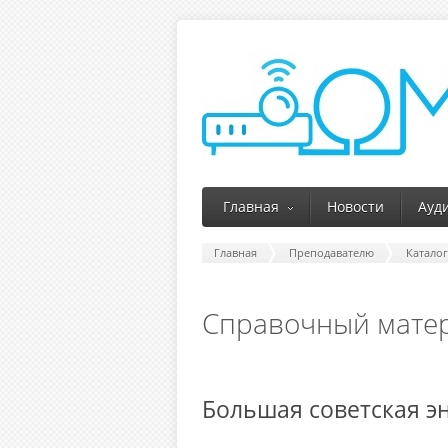
Главная
Новости
Ауд
Главная
Преподавателю
Катало
Справочный мате
Большая советская э