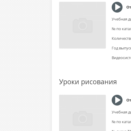
От
Учебная д
№ по ката
Количеств
Год выпус
Видеосист
Уроки рисования
От
Учебная д
№ по ката