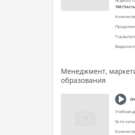
№ диска Т
166 (Часть
Количеств
Продолжит
Год выпус
Видеосист
Менеджмент, маркет
образования
От
Учебная д
№ по ката
Количеств