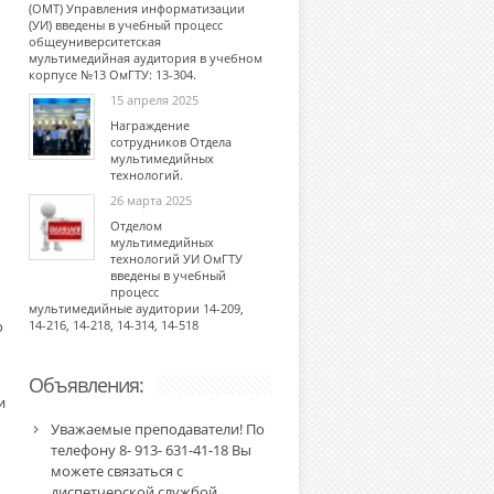
(ОМТ) Управления информатизации
(УИ) введены в учебный процесс
общеуниверситетская
мультимедийная аудитория в учебном
корпусе №13 ОмГТУ: 13-304.
15 апреля 2025
Награждение
сотрудников Отдела
мультимедийных
технологий.
26 марта 2025
Отделом
мультимедийных
технологий УИ ОмГТУ
введены в учебный
процесс
мультимедийные аудитории 14-209,
о
14-216, 14-218, 14-314, 14-518
Объявления:
и
Уважаемые преподаватели! По
телефону 8- 913- 631-41-18 Вы
можете связаться с
диспетчерской службой