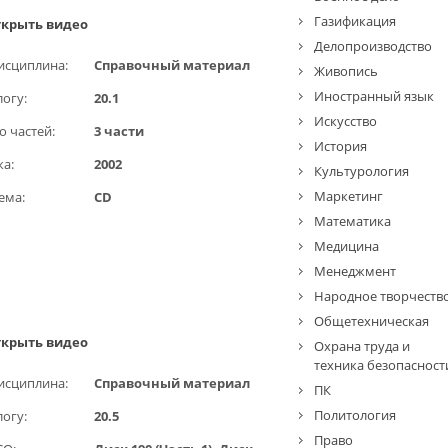
Газификация
крыть видео
Делопроизводство
исциплина:
Справочный материал
Живопись
Иностранный язык
логу:
20.1
Искусство
о частей:
3 части
История
ка:
2002
Культурология
Маркетинг
ема:
CD
Математика
Медицина
Менеджмент
Народное творчеств
Общетехническая
крыть видео
Охрана труда и
техника безопасност
исциплина:
Справочный материал
ПК
Политология
логу:
20.5
Право