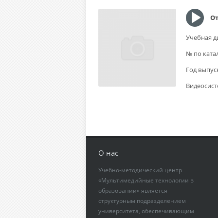
От
Учебная д
№ по ката
Год выпус
Видеосист
О нас
Учебно-методический центр
«Мультимедийные технологии в
образовании» является
структурным подразделением
университета, обеспечивающим