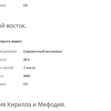
ема:
CD
й восток.
крыть видео
исциплина:
Справочный материал
логу:
20.3
о частей:
1 часть
ка:
2003
ема:
CD
ия Кирилла и Мефодия.