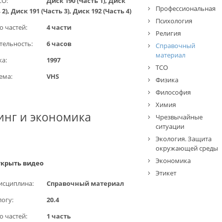
СО:
Диск 190 (Часть 1), Диск
Профессиональная
 2), Диск 191 (Часть 3), Диск 192 (Часть 4)
Психология
о частей:
4 части
Религия
ельность:
6 часов
Справочный
материал
ка:
1997
ТСО
ема:
VHS
Физика
Философия
Химия
инг и экономика
Чрезвычайные
ситуации
Экология. Защита
окружающей среды
Экономика
крыть видео
Этикет
исциплина:
Справочный материал
логу:
20.4
о частей:
1 часть