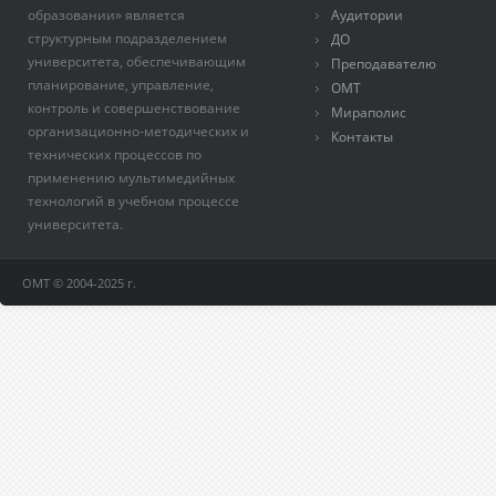
образовании» является
Аудитории
структурным подразделением
ДО
университета, обеспечивающим
Преподавателю
планирование, управление,
ОМТ
контроль и совершенствование
Мираполис
организационно-методических и
Контакты
технических процессов по
применению мультимедийных
технологий в учебном процессе
университета.
ОМТ © 2004-2025 г.